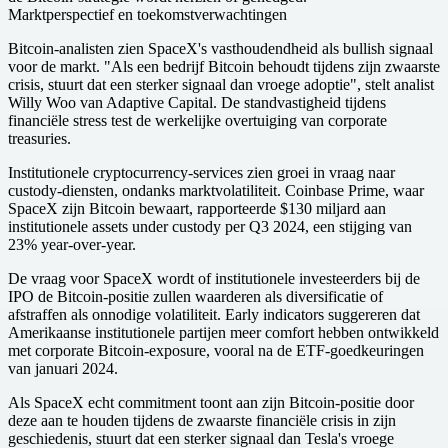
Marktperspectief en toekomstverwachtingen
Bitcoin-analisten zien SpaceX's vasthoudendheid als bullish signaal
voor de markt. "Als een bedrijf Bitcoin behoudt tijdens zijn zwaarste
crisis, stuurt dat een sterker signaal dan vroege adoptie", stelt analist
Willy Woo van Adaptive Capital. De standvastigheid tijdens
financiële stress test de werkelijke overtuiging van corporate
treasuries.
Institutionele cryptocurrency-services zien groei in vraag naar
custody-diensten, ondanks marktvolatiliteit. Coinbase Prime, waar
SpaceX zijn Bitcoin bewaart, rapporteerde $130 miljard aan
institutionele assets under custody per Q3 2024, een stijging van
23% year-over-year.
De vraag voor SpaceX wordt of institutionele investeerders bij de
IPO de Bitcoin-positie zullen waarderen als diversificatie of
afstraffen als onnodige volatiliteit. Early indicators suggereren dat
Amerikaanse institutionele partijen meer comfort hebben ontwikkeld
met corporate Bitcoin-exposure, vooral na de ETF-goedkeuringen
van januari 2024.
Als SpaceX echt commitment toont aan zijn Bitcoin-positie door
deze aan te houden tijdens de zwaarste financiële crisis in zijn
geschiedenis, stuurt dat een sterker signaal dan Tesla's vroege