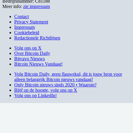
Bedrijfsnummer: C81188
Meer info:
zie impressum
Contact
Privacy Statement
Impressum
Cookiebeleid
Redactionele Richtlijnen
Volg ons op X
Over Bitcoin Daily
Bitvavo Nieuws
Bitcoin Nieuws Vandaag!
Volg Bitcoin Daily, geen flauwekul, dit is jouw bron voor
alleen belangrijk Bitcoin nieuws vandaag!
Only Bitcoin nieuws sinds 2020 • Waarom?
Blijf op de hoogte, volg ons op X
Volg ons op LinkedIn!