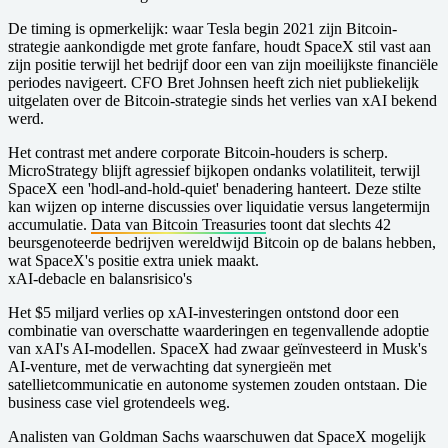
De timing is opmerkelijk: waar Tesla begin 2021 zijn Bitcoin-
strategie aankondigde met grote fanfare, houdt SpaceX stil vast aan
zijn positie terwijl het bedrijf door een van zijn moeilijkste financiële
periodes navigeert. CFO Bret Johnsen heeft zich niet publiekelijk
uitgelaten over de Bitcoin-strategie sinds het verlies van xAI bekend
werd.
Het contrast met andere corporate Bitcoin-houders is scherp.
MicroStrategy blijft agressief bijkopen ondanks volatiliteit, terwijl
SpaceX een 'hodl-and-hold-quiet' benadering hanteert. Deze stilte
kan wijzen op interne discussies over liquidatie versus langetermijn
accumulatie.
Data van Bitcoin Treasuries
toont dat slechts 42
beursgenoteerde bedrijven wereldwijd Bitcoin op de balans hebben,
wat SpaceX's positie extra uniek maakt.
xAI-debacle en balansrisico's
Het $5 miljard verlies op xAI-investeringen ontstond door een
combinatie van overschatte waarderingen en tegenvallende adoptie
van xAI's AI-modellen. SpaceX had zwaar geïnvesteerd in Musk's
AI-venture, met de verwachting dat synergieën met
satellietcommunicatie en autonome systemen zouden ontstaan. Die
business case viel grotendeels weg.
Analisten van Goldman Sachs waarschuwen dat SpaceX mogelijk