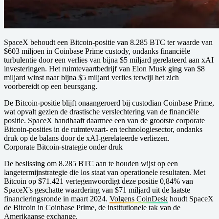
SpaceX behoudt een Bitcoin-positie van 8.285 BTC ter waarde van
$603 miljoen in Coinbase Prime custody, ondanks financiële
turbulentie door een verlies van bijna $5 miljard gerelateerd aan xAI
investeringen. Het ruimtevaartbedrijf van Elon Musk ging van $8
miljard winst naar bijna $5 miljard verlies terwijl het zich
voorbereidt op een beursgang.
De Bitcoin-positie blijft onaangeroerd bij custodian Coinbase Prime,
wat opvalt gezien de drastische verslechtering van de financiële
positie. SpaceX handhaaft daarmee een van de grootste corporate
Bitcoin-posities in de ruimtevaart- en technologiesector, ondanks
druk op de balans door de xAI-gerelateerde verliezen.
Corporate Bitcoin-strategie onder druk
De beslissing om 8.285 BTC aan te houden wijst op een
langetermijnstrategie die los staat van operationele resultaten. Met
Bitcoin op $71.421 vertegenwoordigt deze positie 0,84% van
SpaceX's geschatte waardering van $71 miljard uit de laatste
financieringsronde in maart 2024.
Volgens CoinDesk
houdt SpaceX
de Bitcoin in Coinbase Prime, de institutionele tak van de
Amerikaanse exchange.