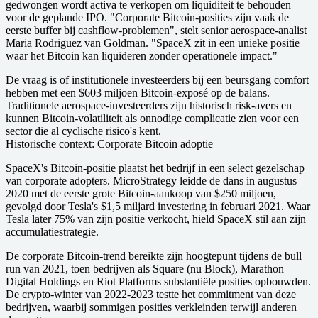
gedwongen wordt activa te verkopen om liquiditeit te behouden
voor de geplande IPO. "Corporate Bitcoin-posities zijn vaak de
eerste buffer bij cashflow-problemen", stelt senior aerospace-analist
Maria Rodriguez van Goldman. "SpaceX zit in een unieke positie
waar het Bitcoin kan liquideren zonder operationele impact."
De vraag is of institutionele investeerders bij een beursgang comfort
hebben met een $603 miljoen Bitcoin-exposé op de balans.
Traditionele aerospace-investeerders zijn historisch risk-avers en
kunnen Bitcoin-volatiliteit als onnodige complicatie zien voor een
sector die al cyclische risico's kent.
Historische context: Corporate Bitcoin adoptie
SpaceX's Bitcoin-positie plaatst het bedrijf in een select gezelschap
van corporate adopters. MicroStrategy leidde de dans in augustus
2020 met de eerste grote Bitcoin-aankoop van $250 miljoen,
gevolgd door Tesla's $1,5 miljard investering in februari 2021. Waar
Tesla later 75% van zijn positie verkocht, hield SpaceX stil aan zijn
accumulatiestrategie.
De corporate Bitcoin-trend bereikte zijn hoogtepunt tijdens de bull
run van 2021, toen bedrijven als Square (nu Block), Marathon
Digital Holdings en Riot Platforms substantiële posities opbouwden.
De crypto-winter van 2022-2023 testte het commitment van deze
bedrijven, waarbij sommigen posities verkleinden terwijl anderen