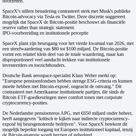
doorzetten.
SpaceX's stillere benadering contrasteert sterk met Musk's publieke
Bitcoin-advocacy via Tesla en Twitter. Deze discretie suggereert
mogelijk dat SpaceX de Bitcoin-positie beschouwt als financiële
reserve rather than strategic statement.
IPO-voorbereiding en institutionele perceptie
SpaceX plant zijn beursgang voor het vierde kwartaal van 2026, met
een streefwaardering van $80 tot $100 miljard. De Bitcoin-positie
vormt een relatief klein deel van de totale waardering, maar kan
disproportioneel veel aandacht trekken van institutionele
investeerders en toezichthouders.
Deutsche Bank aerospace-specialist Klaus Weber merkt op:
"Europese pensioenfondsen hebben strenge ESG-criteria en kunnen
moeite hebben met Bitcoin-exposé, ongeacht de omvang." Dit
contrasteert met Amerikaanse institutionele partijen, die sinds de
Bitcoin ETF-goedkeuringen meer comfort tonen met corporate
cryptocurrency-posities.
De Nederlandse pensioenreus APG, met €650 miljard onder beheer,
heeft aangegeven "kritisch te kijken naar indirecte cryptocurrency-
exposé bij beursgenoteerde bedrijven". Voor SpaceX betekent dit
mogelijk beperkte toegang tot Europees institutioneel kapitaal, tenzij
de Bitcoin-strategie wordt herzien of gehedged.