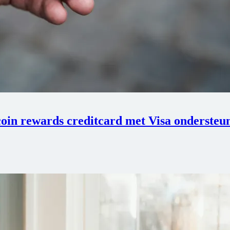
tcoin rewards creditcard met Visa ondersteu