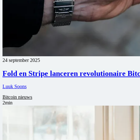
24 september 2025
Fold en Stripe lanceren revolutionaire Bi
Luuk Soons
Bitcoin nieuws
2min