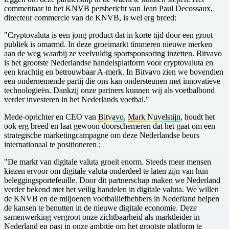
commentaar in het KNVB persbericht van Jean Paul Decossaux,
directeur commercie van de KNVB, is wel erg breed:
"Cryptovaluta is een jong product dat in korte tijd door een groot
publiek is omarmd. In deze groeimarkt timmeren nieuwe merken
aan de weg waarbij ze veelvuldig sportsponsoring inzetten. Bitvavo
is het grootste Nederlandse handelsplatform voor cryptovaluta en
een krachtig en betrouwbaar A-merk. In Bitvavo zien we bovendien
een ondernemende partij die ons kan ondersteunen met innovatieve
technologieën. Dankzij onze partners kunnen wij als voetbalbond
verder investeren in het Nederlands voetbal."
Mede-oprichter en CEO van
Bitvavo
,
Mark Nuvelstijn
, houdt het
ook erg breed en laat gewoon doorschemeren dat het gaat om een
strategische marketingcampagne om deze Nederlandse beurs
internationaal te positioneren :
"De markt van digitale valuta groeit enorm. Steeds meer mensen
kiezen ervoor om digitale valuta onderdeel te laten zijn van hun
beleggingsportefeuille. Door dit partnerschap maken we Nederland
verder bekend met het veilig handelen in digitale valuta. We willen
de KNVB en de miljoenen voetballiefhebbers in Nederland helpen
de kansen te benutten in de nieuwe digitale economie. Deze
samenwerking vergroot onze zichtbaarheid als marktleider in
Nederland en past in onze ambitie om het grootste platform te