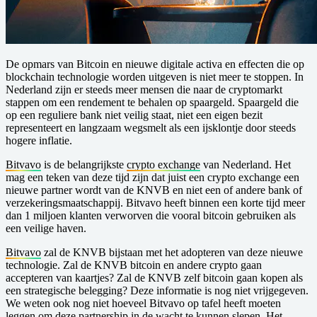
De opmars van Bitcoin en nieuwe digitale activa en effecten die op
blockchain technologie worden uitgeven is niet meer te stoppen. In
Nederland zijn er steeds meer mensen die naar de cryptomarkt
stappen om een rendement te behalen op spaargeld. Spaargeld die
op een reguliere bank niet veilig staat, niet een eigen bezit
representeert en langzaam wegsmelt als een ijsklontje door steeds
hogere inflatie.
Bitvavo
is de belangrijkste
crypto exchange
van Nederland. Het
mag een teken van deze tijd zijn dat juist een crypto exchange een
nieuwe partner wordt van de KNVB en niet een of andere bank of
verzekeringsmaatschappij. Bitvavo heeft binnen een korte tijd meer
dan 1 miljoen klanten verworven die vooral bitcoin gebruiken als
een veilige haven.
Bitvavo
zal de KNVB bijstaan met het adopteren van deze nieuwe
technologie. Zal de KNVB bitcoin en andere crypto gaan
accepteren van kaartjes? Zal de KNVB zelf bitcoin gaan kopen als
een strategische belegging? Deze informatie is nog niet vrijgegeven.
We weten ook nog niet hoeveel Bitvavo op tafel heeft moeten
leggen om deze partnership in de wacht te kunnen slepen. Het