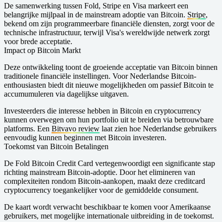
De samenwerking tussen Fold, Stripe en Visa markeert een
belangrijke mijlpaal in de mainstream adoptie van Bitcoin.
Stripe
,
bekend om zijn programmeerbare financiële diensten, zorgt voor de
technische infrastructuur, terwijl Visa's wereldwijde netwerk zorgt
voor brede acceptatie.
Impact op Bitcoin Markt
Deze ontwikkeling toont de groeiende acceptatie van Bitcoin binnen
traditionele financiële instellingen. Voor Nederlandse Bitcoin-
enthousiasten biedt dit nieuwe mogelijkheden om passief Bitcoin te
accumumuleren via dagelijkse uitgaven.
Investeerders die interesse hebben in Bitcoin en cryptocurrency
kunnen overwegen om hun portfolio uit te breiden via betrouwbare
platforms. Een
Bitvavo review
laat zien hoe Nederlandse gebruikers
eenvoudig kunnen beginnen met Bitcoin investeren.
Toekomst van Bitcoin Betalingen
De Fold Bitcoin Credit Card vertegenwoordigt een significante stap
richting mainstream Bitcoin-adoptie. Door het elimineren van
complexiteiten rondom Bitcoin-aankopen, maakt deze creditcard
cryptocurrency toegankelijker voor de gemiddelde consument.
De kaart wordt verwacht beschikbaar te komen voor Amerikaanse
gebruikers, met mogelijke internationale uitbreiding in de toekomst.