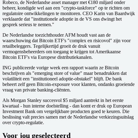
Robeco, de Nederlandse asset manager met €180 miljard onder
beheer, kondigde wel aan een "crypto-taskforce" op te richten om
regulatoire ontwikkelingen te monitoren. CEO Karin van Baardwijk
verklaarde dat "institutionele adoptie in de VS ons dwingt het
gesprek serieus te nemen."
De Nederlandse toezichthouder AFM houdt vast aan de
waarschuwing dat Bitcoin ETF's "complex en risicovol" zijn voor
retailbeleggers. Tegelijkertijd groeit de druk vanuit
vermogensbeheerders om toegang te krijgen tot Amerikaanse
Bitcoin ETF's via Europese distributiekanalen.
ING publiceerde vorige week een rapport waarin ze Bitcoin
beschrijven als "emerging store of value" maar benadrukken dat
volatiliteit een "institutioneel adoptie-obstakel" blijft. De bank
beheert zelf geen Bitcoin-exposure voor klanten, ondanks groeiende
vraag van private banking-cliënten.
Als Morgan Stanley succesvol $5 miljard aantrekt in het eerste
kwartaal - hun interne doelstelling - dan komt er druk op European
Investment Bank om vergelijkbare producten goed te keuren. Die
beslissing valt precies samen met de Nederlandse verkiezingsuitslag
over crypto-regulatie.
Voor jou geselecteerd