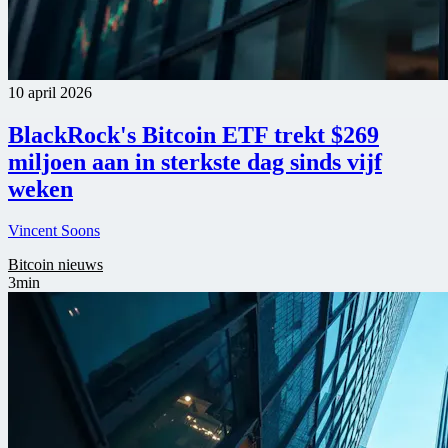
10 april 2026
BlackRock's Bitcoin ETF trekt $269
miljoen aan in sterkste dag sinds vijf
weken
Vincent Soons
Bitcoin nieuws
3min