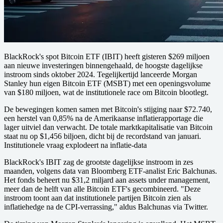
BlackRock's spot Bitcoin ETF (IBIT) heeft gisteren $269 miljoen
aan nieuwe investeringen binnengehaald, de hoogste dagelijkse
instroom sinds oktober 2024. Tegelijkertijd lanceerde Morgan
Stanley hun eigen Bitcoin ETF (MSBT) met een openingsvolume
van $180 miljoen, wat de institutionele race om Bitcoin blootlegt.
De bewegingen komen samen met Bitcoin's stijging naar $72.740,
een herstel van 0,85% na de Amerikaanse inflatierapportage die
lager uitviel dan verwacht. De totale marktkapitalisatie van Bitcoin
staat nu op $1,456 biljoen, dicht bij de recordstand van januari.
Institutionele vraag explodeert na inflatie-data
BlackRock's IBIT zag de grootste dagelijkse instroom in zes
maanden, volgens data van Bloomberg ETF-analist Eric Balchunas.
Het fonds beheert nu $31,2 miljard aan assets under management,
meer dan de helft van alle Bitcoin ETF's gecombineerd. "Deze
instroom toont aan dat institutionele partijen Bitcoin zien als
inflatiehedge na de CPI-verrassing," aldus Balchunas via Twitter.