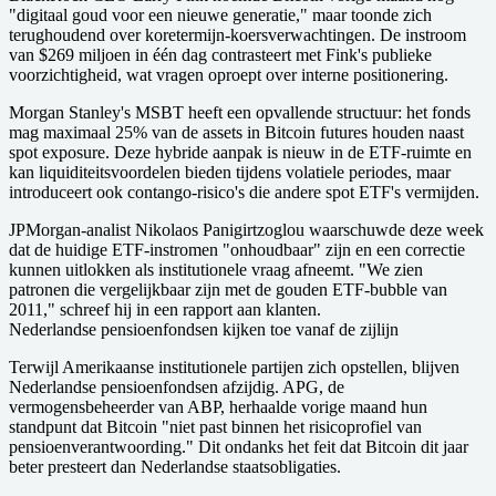
"digitaal goud voor een nieuwe generatie," maar toonde zich
terughoudend over koretermijn-koersverwachtingen. De instroom
van $269 miljoen in één dag contrasteert met Fink's publieke
voorzichtigheid, wat vragen oproept over interne positionering.
Morgan Stanley's MSBT heeft een opvallende structuur: het fonds
mag maximaal 25% van de assets in Bitcoin futures houden naast
spot exposure. Deze hybride aanpak is nieuw in de ETF-ruimte en
kan liquiditeitsvoordelen bieden tijdens volatiele periodes, maar
introduceert ook contango-risico's die andere spot ETF's vermijden.
JPMorgan-analist Nikolaos Panigirtzoglou waarschuwde deze week
dat de huidige ETF-instromen "onhoudbaar" zijn en een correctie
kunnen uitlokken als institutionele vraag afneemt. "We zien
patronen die vergelijkbaar zijn met de gouden ETF-bubble van
2011," schreef hij in een rapport aan klanten.
Nederlandse pensioenfondsen kijken toe vanaf de zijlijn
Terwijl Amerikaanse institutionele partijen zich opstellen, blijven
Nederlandse pensioenfondsen afzijdig. APG, de
vermogensbeheerder van ABP, herhaalde vorige maand hun
standpunt dat Bitcoin "niet past binnen het risicoprofiel van
pensioenverantwoording." Dit ondanks het feit dat Bitcoin dit jaar
beter presteert dan Nederlandse staatsobligaties.