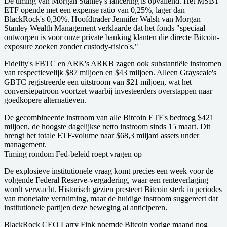
De timing van Morgan Stanley's lancering is opvallend. Het MSBT
ETF opende met een expense ratio van 0,25%, lager dan
BlackRock's 0,30%. Hoofdtrader Jennifer Walsh van Morgan
Stanley Wealth Management verklaarde dat het fonds "speciaal
ontworpen is voor onze private banking klanten die directe Bitcoin-
exposure zoeken zonder custody-risico's."
Fidelity's FBTC en ARK's ARKB zagen ook substantiële instromen
van respectievelijk $87 miljoen en $43 miljoen. Alleen Grayscale's
GBTC registreerde een uitstroom van $21 miljoen, wat het
conversiepatroon voortzet waarbij investeerders overstappen naar
goedkopere alternatieven.
De gecombineerde instroom van alle Bitcoin ETF's bedroeg $421
miljoen, de hoogste dagelijkse netto instroom sinds 15 maart. Dit
brengt het totale ETF-volume naar $68,3 miljard assets under
management.
Timing rondom Fed-beleid roept vragen op
De explosieve institutionele vraag komt precies een week voor de
volgende Federal Reserve-vergadering, waar een renteverlaging
wordt verwacht. Historisch gezien presteert Bitcoin sterk in periodes
van monetaire verruiming, maar de huidige instroom suggereert dat
institutionele partijen deze beweging al anticiperen.
BlackRock CEO Larry Fink noemde Bitcoin vorige maand nog