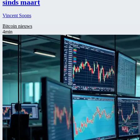
sinds maart
Vincent Soons
Bitcoin nieuws
4min