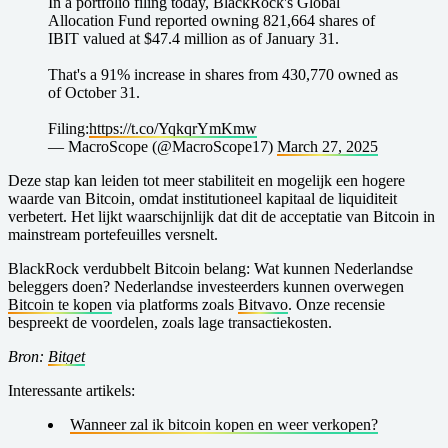
In a portfolio filing today, BlackRock's Global
Allocation Fund reported owning 821,664 shares of
IBIT valued at $47.4 million as of January 31.
That's a 91% increase in shares from 430,770 owned as
of October 31.
Filing:
https://t.co/YqkqrYmKmw
— MacroScope (@MacroScope17)
March 27, 2025
Deze stap kan leiden tot meer stabiliteit en mogelijk een hogere
waarde van Bitcoin, omdat institutioneel kapitaal de liquiditeit
verbetert. Het lijkt waarschijnlijk dat dit de acceptatie van Bitcoin in
mainstream portefeuilles versnelt.
BlackRock verdubbelt Bitcoin belang: Wat kunnen Nederlandse
beleggers doen? Nederlandse investeerders kunnen overwegen
Bitcoin te kopen
via platforms zoals
Bitvavo
. Onze recensie
bespreekt de voordelen, zoals lage transactiekosten.
Bron:
Bitget
I nteressante artikels
:
W anneer zal ik bitcoin kopen en weer verkopen?