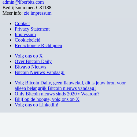
admin@liberbits.com
Bedrijfsnummer: C81188
Meer info:
zie impressum
Contact
Privacy Statement
Impressum
Cookiebeleid
Redactionele Richtlijnen
Volg ons op X
Over Bitcoin Daily
Bitvavo Nieuws
Bitcoin Nieuws Vandaag!
Volg Bitcoin Daily, geen flauwekul, dit is jouw bron voor
alleen belangrijk Bitcoin nieuws vandaag!
Only Bitcoin nieuws sinds 2020 • Waarom?
Blijf op de hoogte, volg ons op X
Volg ons op LinkedIn!