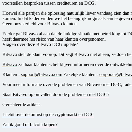
voorstellen besproken tussen crediteuren en DCG.
Hoewel alle partijen die oplossing natuurlijk liever vandaag zien dan
komen. In dat kader vinden we het belangrijk nogmaals aan te geven d
Geen onzekerheid voor Bitvavo klanten
Eerder gaf Bitvavo al aan dat de huidige situatie met betrekking tot 
heeft daarmee het risico van haar klanten overgenomen.
Vragen over deze Bitvavo DCG update?
Bitvavo stelt de klant voorop. Dit zegt Bitvavo niet alleen, ze doen he
B itvavo
zal haar klanten actief blijven informeren over de ontwikke
Klanten -
support@bitvavo.com
Zakelijke klanten -
corporate@bitva
V oor meer informatie over de problemen van Bitvavo met DGC, raden 
S taat Bitvavo op omvallen door de problemen met DGC?
G erelateerde artikels:
L itebit over de onrust op de cryptomarkt en DGC
Z al ik goud of bitcoin kopen?