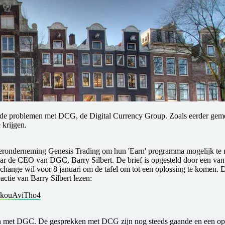
er de problemen met DCG, de Digital Currency Group. Zoals eerder gem
 krijgen.
onderneming Genesis Trading om hun 'Earn' programma mogelijk te m
ar de CEO van DGC, Barry Silbert. D e brief is opgesteld door een van 
nge wil voor 8 januari om de tafel om tot een oplossing te komen. Dit i
ctie van Barry Silbert lezen:
m/kouAviTho4
n met DGC. De gesprekken met DCG zijn nog steeds gaande en een oplos