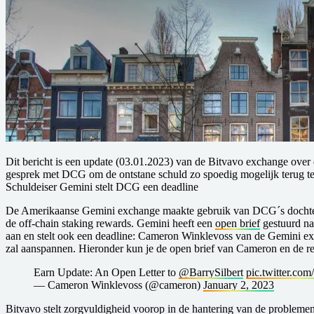
D it bericht is een update (03.01.2023) van de Bitvavo exchange ov
gesprek met DCG om de ontstane schuld zo spoedig mogelijk terug te
S chuldeiser Gemini stelt DCG een deadline
D e Amerikaanse Gemini exchange maakte gebruik van DCG´s dochter
de off-chain staking rewards. Gemini heeft een
open brief
gestuurd na
aan en stelt ook een deadline: Cameron Winklevoss van de Gemini excha
zal aanspannen. Hieronder kun je de open brief van Cameron en de rea
Earn Update: An Open Letter to
@BarrySilbert
pic.twitter.co
— Cameron Winklevoss (@cameron)
January 2, 2023
Bitvavo stelt zorgvuldigheid voorop in de hantering van de probleme