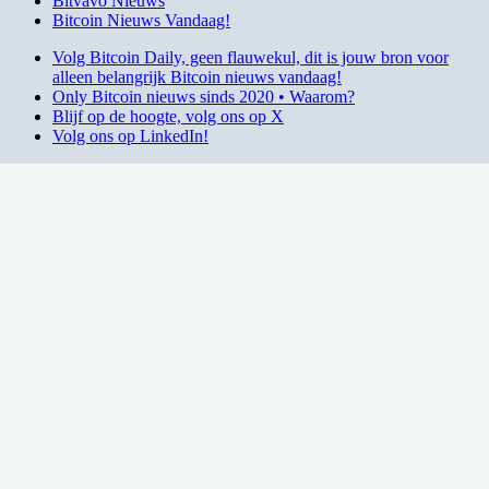
Bitvavo Nieuws
Bitcoin Nieuws Vandaag!
Volg Bitcoin Daily, geen flauwekul, dit is jouw bron voor
alleen belangrijk Bitcoin nieuws vandaag!
Only Bitcoin nieuws sinds 2020 • Waarom?
Blijf op de hoogte, volg ons op X
Volg ons op LinkedIn!