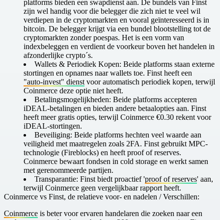
platforms bieden een swapdienst aan. De bundels van Finst
zijn wel handig voor die belegger die zich niet te veel wil
verdiepen in de cryptomarkten en vooral geïnteresseerd is in
bitcoin. De belegger krijgt via een bundel blootstelling tot de
cryptomarkten zonder poespas. Het is een vorm van
indexbeleggen en verdient de voorkeur boven het handelen in
afzonderlijke crypto´s.
Wallets & Periodiek Kopen:
Beide platforms staan externe
stortingen en opnames naar wallets toe. Finst heeft een
"auto-invest" dienst
voor automatisch periodiek kopen, terwijl
Coinmerce deze optie niet heeft.
Betalingsmogelijkheden:
Beide platforms accepteren
iDEAL-betalingen en bieden andere betaalopties aan. Finst
heeft meer gratis opties, terwijl Coinmerce €0.30 rekent voor
iDEAL-stortingen.
Beveiliging:
Beide platforms hechten veel waarde aan
veiligheid met maatregelen zoals 2FA. Finst gebruikt MPC-
technologie (Fireblocks) en heeft proof of reserves.
Coinmerce bewaart fondsen in cold storage en werkt samen
met gerenommeerde partijen.
Transparantie:
Finst biedt proactief '
proof of reserves
' aan,
terwijl Coinmerce geen vergelijkbaar rapport heeft.
C oinmerce vs Finst, de relatieve voor- en nadelen / Verschillen:
Coinmerce
is beter voor ervaren handelaren die zoeken naar een