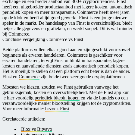
exchange en een breder aanbod van 300+ cryptocurrencies. Finst
heeft een uitgebreider productaanbod met lagere kosten, automatisch
periodiek kopen en meer transparantie. Coinmerce heeft meer jaren
op de klok en heeft altijd goed gewerkt. Finst is een jonge nieuwe
speler in de markt. D e handelsapp van Finst is overzichtelijker, biedt
netjes alle gegevens en grafieken; en werkt soepel. Dit is wat minder
bij Coinmerce.
Conclusie vergelijking Coinmerce vs Finst
Beide platforms vullen elkaar goed aan en zijn geschikt voor zowel
beginners als ervaren handelaren. Coinmerce is geschikter voor
ervaren handelaren, terwijl
Finst
uitblinkt in transparantie, lagere
kosten en aanvullende diensten zoals automatisch periodiek kopen.
Het is moeilijk te stellen dat een platform echt beter is dan de ander.
Finst en
Coinmerce
zijn beide twee zeer goede cryptoplatformen.
Moesten we kiezen, zouden we Finst gebruiken vanwege het
gebruiksgemak, kosten en overzichtelijkheid. Met de Finst app kun
je hier voordelig
periodiek bitcoin kopen
en via de bundels op een
verantwoordelijke manier blootstelling krijgen tot de cryptomarkten.
Voor meer informatie:
bezoek Finst
.
G erelateerde artikelen:
B lox vs Bitvavo
C oinmerce vs Bitvavo