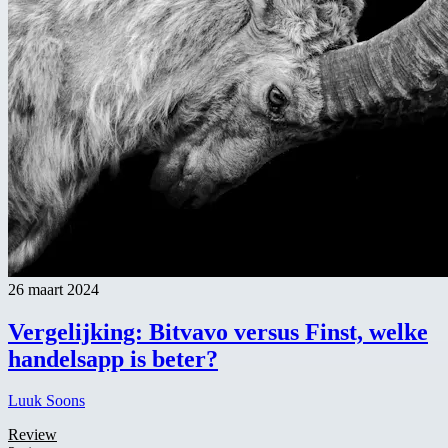
26 maart 2024
Vergelijking: Bitvavo versus Finst, welke
handelsapp is beter?
Luuk Soons
Review