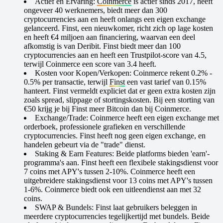
Actief en Ervaring:
Coinmerce
is actief sinds 2017, heeft
ongeveer 40 werknemers, biedt meer dan 300
cryptocurrencies aan en heeft onlangs een eigen exchange
gelanceerd. Finst, een nieuwkomer, richt zich op lage kosten
en heeft €4 miljoen aan financiering, waarvan een deel
afkomstig is van Deribit. Finst biedt meer dan 100
cryptocurrencies aan en heeft een Trustpilot-score van 4.5,
terwijl Coinmerce een score van 3.4 heeft.
Kosten voor Kopen/Verkopen:
Coinmerce rekent 0.2% -
0.5% per transactie, terwijl
Finst
een vast tarief van 0.15%
hanteert. Finst vermeldt expliciet dat er geen extra kosten zijn
zoals spread, slippage of stortingskosten. Bij een storting van
€50 krijg je bij Finst meer Bitcoin dan bij Coinmerce.
Exchange/Trade:
Coinmerce heeft een eigen exchange met
orderboek, professionele grafieken en verschillende
cryptocurrencies. Finst heeft nog geen eigen exchange, en
handelen gebeurt via de "trade" dienst.
Staking & Earn Features:
Beide platforms bieden 'earn'-
programma's aan. Finst heeft een flexibele stakingsdienst voor
7 coins met APY's tussen 2-10%. Coinmerce heeft een
uitgebreidere stakingsdienst voor 13 coins met APY's tussen
1-6%. Coinmerce biedt ook een uitleendienst aan met 32
coins.
SWAP & Bundels:
Finst laat gebruikers beleggen in
meerdere cryptocurrencies tegelijkertijd met bundels. Beide