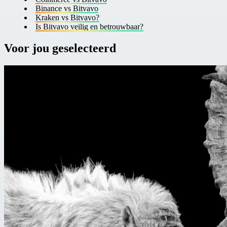
B inance vs Bitvavo
K raken vs Bitvavo?
I s Bitvavo veilig en betrouwbaar?
Voor jou geselecteerd