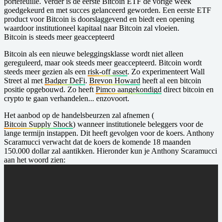
portefeuille. Verder is de eerste Bitcoin ETF de vorige week
goedgekeurd en met succes gelanceerd geworden. Een eerste ETF
product voor Bitcoin is doorslaggevend en biedt een opening
waardoor institutioneel kapitaal naar Bitcoin zal vloeien.
Bitcoin is steeds meer geaccepteerd
Bitcoin als een nieuwe beleggingsklasse wordt niet alleen
gereguleerd, maar ook steeds meer geaccepteerd. Bitcoin wordt
steeds meer gezien als een
risk-off asset
. Zo experimenteert Wall
Street al met
Badger DeFi
.
Brevon Howard
heeft al een bitcoin
positie opgebouwd. Zo heeft
Pimco aangekondigd
direct bitcoin en
crypto te gaan verhandelen... enzovoort.
Het aanbod op de handelsbeurzen zal afnemen (
Bitcoin Supply Shock
) wanneer institutionele beleggers voor de
lange termijn instappen. Dit heeft gevolgen voor de koers. Anthony
Scaramucci verwacht dat de koers de komende 18 maanden
150.000 dollar zal aantikken. Hieronder kun je Anthony Scaramucci
aan het woord zien: